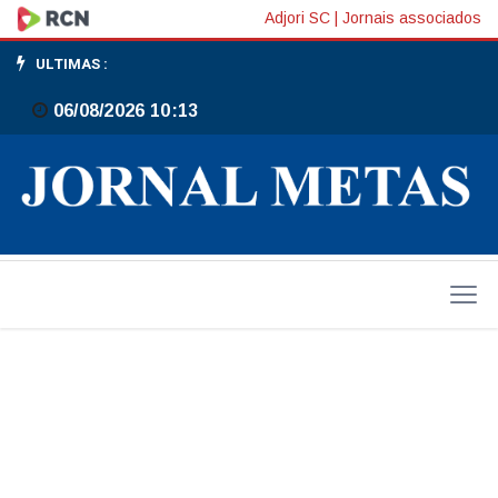
Prefeitura
Adjori SC
|
Jornais associados
de
ULTIMAS :
Gaspar
06/08/2026 10:13
prorroga
inscrições
do
Processo
Seletivo
nº
06/2026