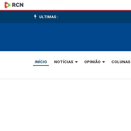
Rua
de
ULTIMAS :
Gaspar
é
decorada
INÍCIO
NOTÍCIAS
OPINIÃO
COLUNAS
para
torcer
pelo
Brasil
na