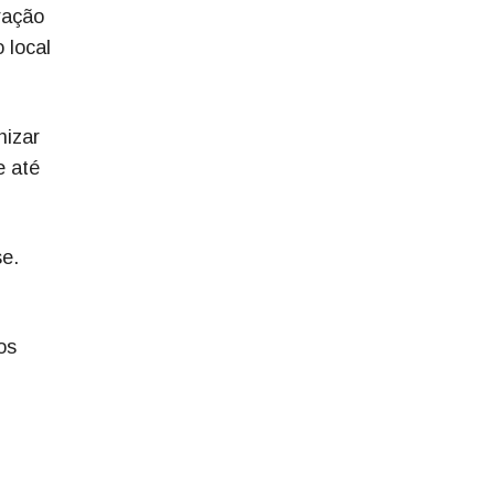
ração
 local
nizar
e até
e.
os