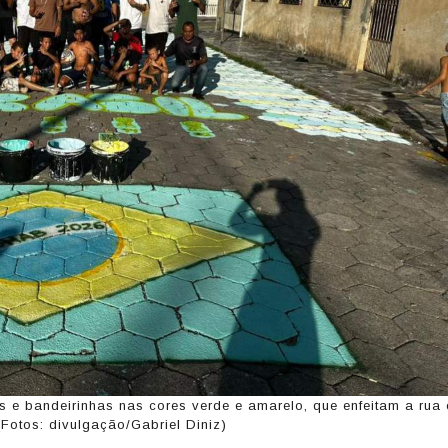
s e bandeirinhas nas cores verde e amarelo, que enfeitam a rua 
(Fotos: divulgação/Gabriel Diniz)