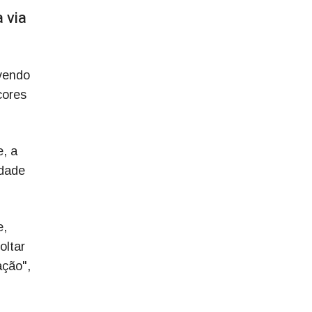
 via
vendo
cores
e, a
idade
e,
oltar
ação",