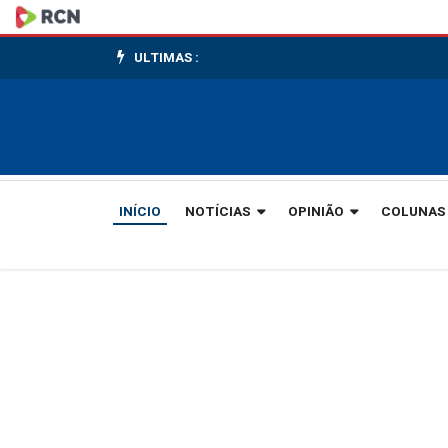
Veja
como
ULTIMAS :
ficam
as
celebrações
INÍCIO
NOTÍCIAS
OPINIÃO
COLUNAS
de
Corpus
Christi
em
Gaspar