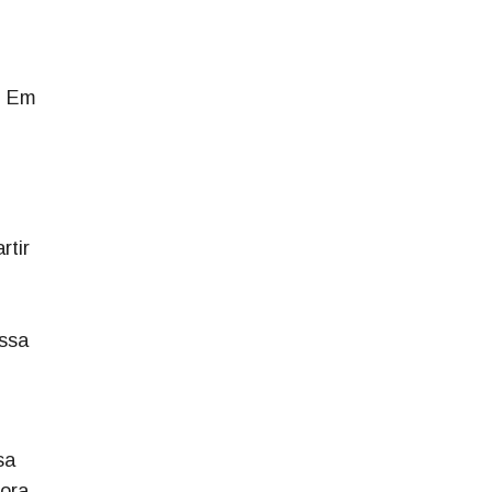
. Em
rtir
issa
sa
hora