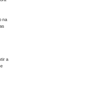
o na
uas
tir a
ue