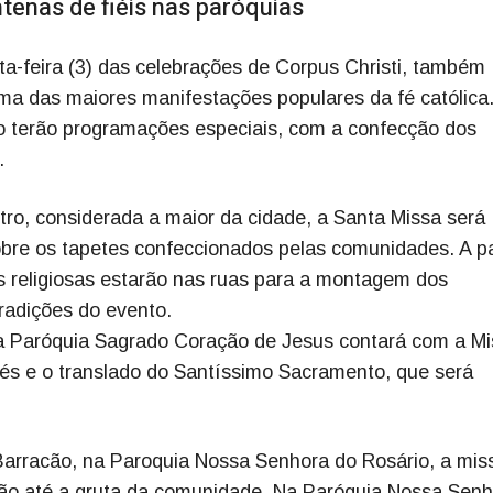
ntenas de fiéis nas paróquias
nta-feira (3) das celebrações de Corpus Christi, também
ma das maiores manifestações populares da fé católica
io terão programações especiais, com a confecção dos
.
ro, considerada a maior da cidade, a Santa Missa será
obre os tapetes confeccionados pelas comunidades. A pa
as religiosas estarão nas ruas para a montagem dos
tradições do evento.
da Paróquia Sagrado Coração de Jesus contará com a M
pés e o translado do Santíssimo Sacramento, que será
 Barracão, na Paroquia Nossa Senhora do Rosário, a mis
são até a gruta da comunidade. Na Paróquia Nossa Sen