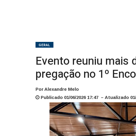
e
pregação
no
1º
GERAL
Encontro
Evento reuniu mais 
de
pregação no 1º Enco
Mulheres
na
Por Alexandre Melo
Publicado 01/06/2026 17:47 – Atualizado 01/
Paróquia
Bela
Vista