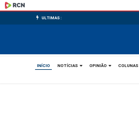
Evento
reuniu
ULTIMAS :
mais
de
300
INÍCIO
NOTÍCIAS
OPINIÃO
COLUNAS
mulheres
em
sábado
de
louvor