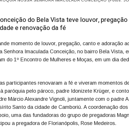
RÓQUIA NOSSA SENHORA IMACULADA CONCEIÇÃO (Fotos: J
nceição do Bela Vista teve louvor, pregação
idade e renovação da fé
rande momento de louvor, pregação, canto e adoração a
sa Senhora Imaculada Conceição, no bairro Bela Vista, 
ram do 1º Encontro de Mulheres e Moças, em um dia de
 as participantes renovaram a fé e viveram momentos d
a à paróquia pelo pároco, padre Idonizete Krüger, e cont
dre Márcio Alexandre Vignoli, juntamente com o padre 
sírito Santo da cidade de Camboriú. A coordenação dos
ópoio, uma das fundadoras do grupo de pregadoras Magni
ipou a pregadora de Florianópolis, Rose Medeiros.