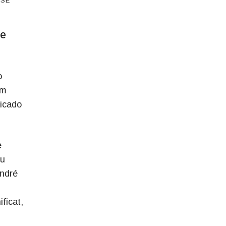
OSÉ
 e
o
em
dicado
e
ou
André
ficat,