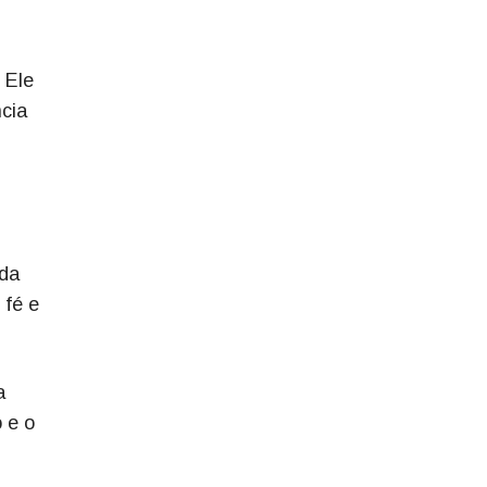
 Ele
cia
ada
 fé e
a
 e o