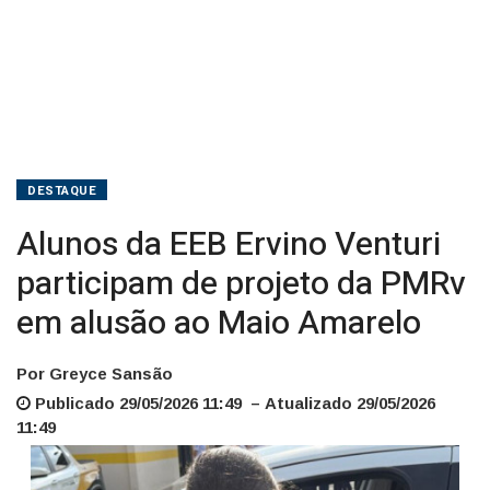
em
alusão
ao
Maio
Amarelo
DESTAQUE
Alunos da EEB Ervino Venturi
participam de projeto da PMRv
em alusão ao Maio Amarelo
Por Greyce Sansão
Publicado 29/05/2026 11:49 – Atualizado 29/05/2026
11:49