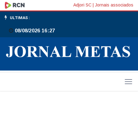
Norte
Adjori SC
|
Jornais associados
Shopping
ULTIMAS :
completa
08/08/2026 16:27
15
anos