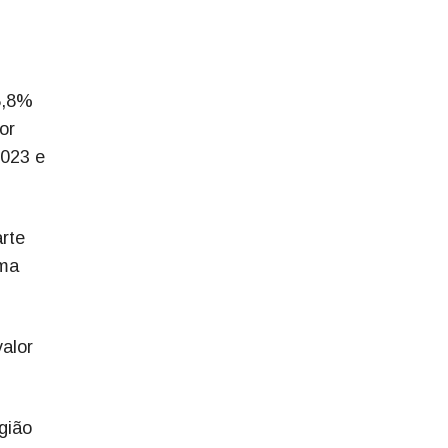
8,8%
or
2023 e
rte
ima
alor
gião