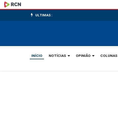
Em
um
ULTIMAS :
ano,
mais
de
INÍCIO
NOTÍCIAS
OPINIÃO
COLUNAS
15
mil
motociclistas
morreram
no