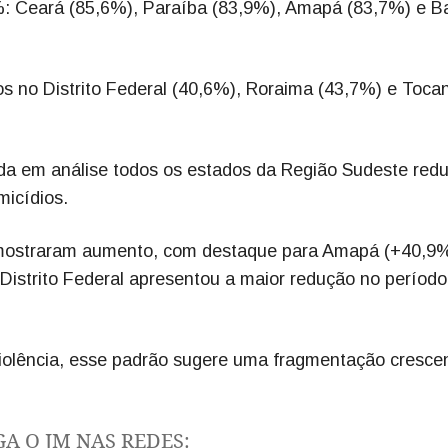
%: Ceará (85,6%), Paraíba (83,9%), Amapá (83,7%) e B
s no Distrito Federal (40,6%), Roraima (43,7%) e Tocan
a em análise todos os estados da Região Sudeste red
micídios.
s mostraram aumento, com destaque para Amapá (+40,9
 Distrito Federal apresentou a maior redução no período
iolência, esse padrão sugere uma fragmentação cresce
GA O JM NAS REDES: