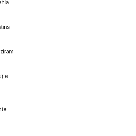
ahia
tins
uziram
%) e
nte