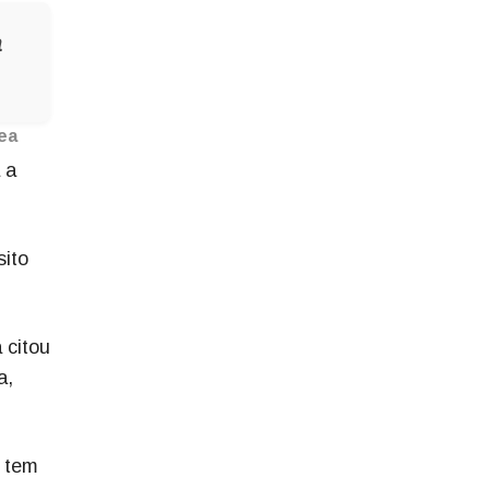
a
ea
 a
sito
 citou
a,
e tem