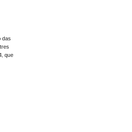
o das
tres
4, que