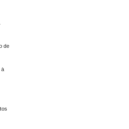
a
o de
 à
tos