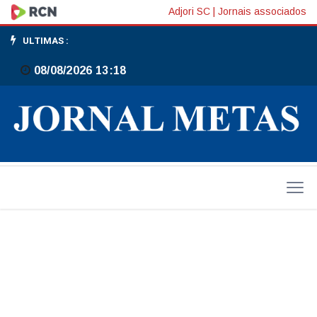
Sábado
Adjori SC
|
Jornais associados
será
ULTIMAS :
de
08/08/2026 13:18
chuva
persistente
em
todo
o
estado