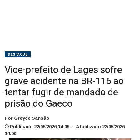
ao
tentar
fugir
de
mandado
DESTAQUE
de
Vice-prefeito de Lages sofre
prisão
grave acidente na BR-116 ao
tentar fugir de mandado de
do
prisão do Gaeco
Gaeco
Por Greyce Sansão
Publicado 22/05/2026 14:05 – Atualizado 22/05/2026
14:06