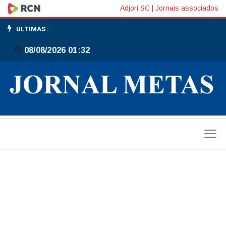
Mulher
Adjori SC
|
Jornais associados
é
ULTIMAS :
absolvida
08/08/2026 01:32
de
fraude
envolvendo
fortuna
de
R$
24