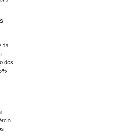
íbrio
s
y da
m
co dos
65%
e
ércio
os