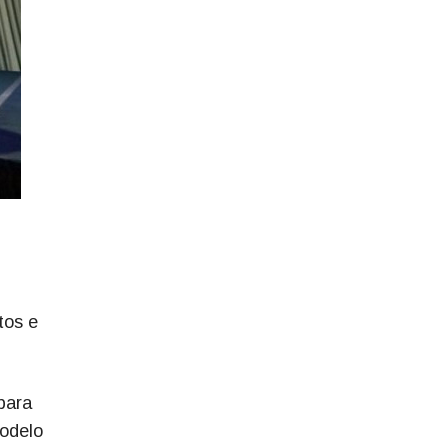
tos e
para
modelo