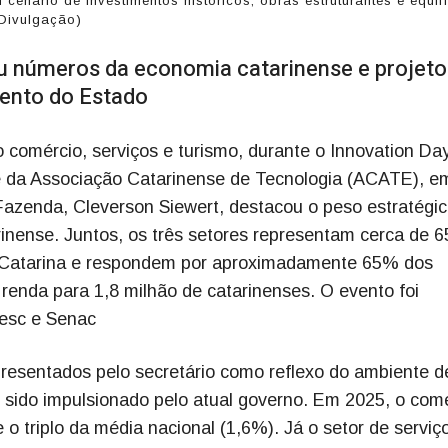
cenário de investimentos históricos, obras estruturantes e equil
/Divulgação)
u números da economia catarinense e projeto
ento do Estado
o comércio, serviços e turismo, durante o Innovation Da
de da Associação Catarinense de Tecnologia (ACATE), e
 Fazenda, Cleverson Siewert, destacou o peso estratégi
inense. Juntos, os três setores representam cerca de 
a Catarina e respondem por aproximadamente 65% dos
renda para 1,8 milhão de catarinenses. O evento foi
Sesc e Senac
esentados pelo secretário como reflexo do ambiente d
sido impulsionado pelo atual governo. Em 2025, o com
 triplo da média nacional (1,6%). Já o setor de serviç