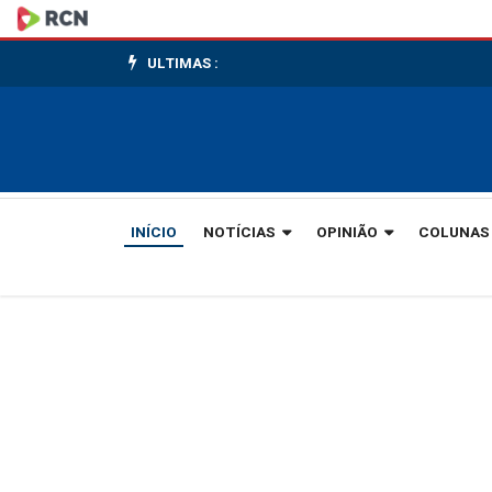
SC
destaca
ULTIMAS :
força
de
comércio,
INÍCIO
NOTÍCIAS
OPINIÃO
COLUNAS
serviços
e
turismo
em
evento