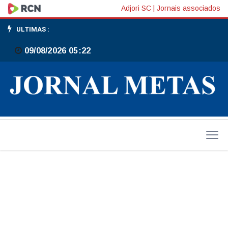
Saúde
Adjori SC
|
Jornais associados
passa
ULTIMAS :
por
09/08/2026 05:22
treinamento