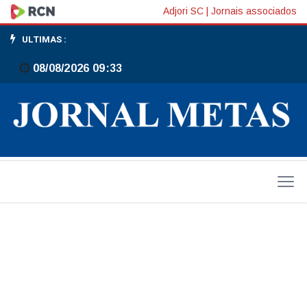
Morador
Adjori SC
|
Jornais associados
do
ULTIMAS :
Gaspar
08/08/2026 09:33
Mirim
colhe
batata-
doce
gigante