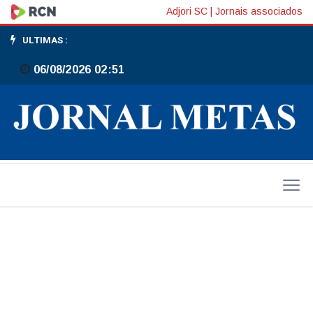
PM
Adjori SC
|
Jornais associados
prende
ULTIMAS :
foragido
06/08/2026 02:51
em
ocupação
irregular
em
Gaspar