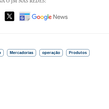
GA O JM NAS REDES:
o
Mercadorias
operação
Produtos