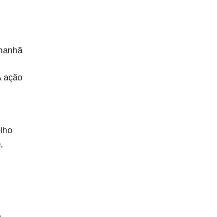
 manhã
A ação
elho
,
a