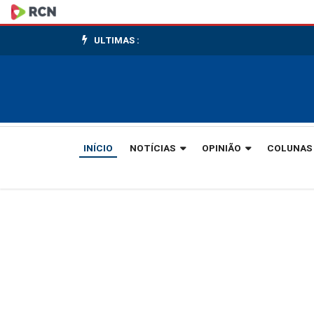
Operação
conjunta
ULTIMAS :
da
Polícia
Civil
INÍCIO
NOTÍCIAS
OPINIÃO
COLUNAS
e
Receita
Federal
apreende
eletrônicos