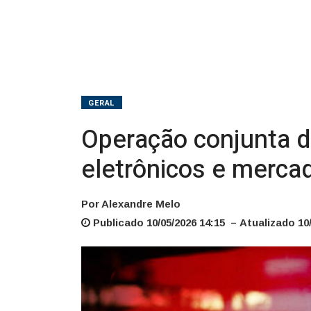
e
mercadorias
com
indícios
GERAL
de
Operação conjunta da
falsificação
eletrônicos e mercad
em
Gaspar:
Por Alexandre Melo
Publicado 10/05/2026 14:15 – Atualizado 10/