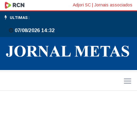
Sábado
Adjori SC
|
Jornais associados
é
ULTIMAS :
dia
07/08/2026 14:32
de
ir
à
praça