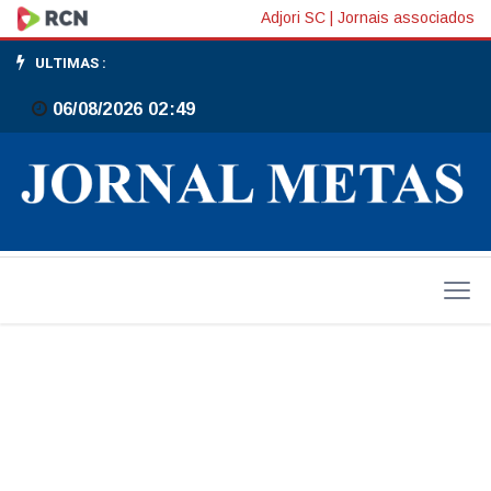
Incra
Adjori SC
|
Jornais associados
emite
ULTIMAS :
CCIR
06/08/2026 02:49
a
partir
de
19
de
maio