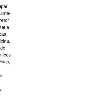
ipar
uinta-
retor
taria
cas
cina,
 de
micos
cinas,
as
ão