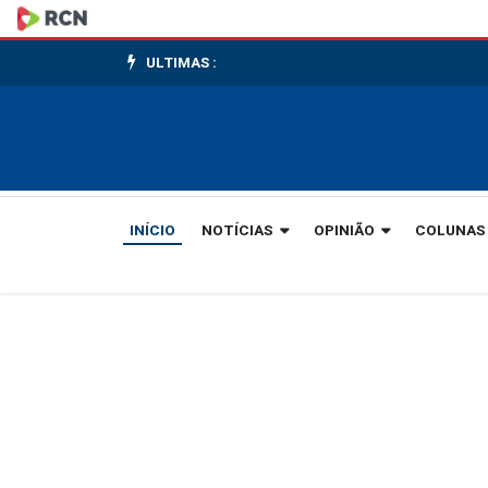
PD
volta
ULTIMAS :
à
pauta
da
INÍCIO
NOTÍCIAS
OPINIÃO
COLUNAS
comunidade