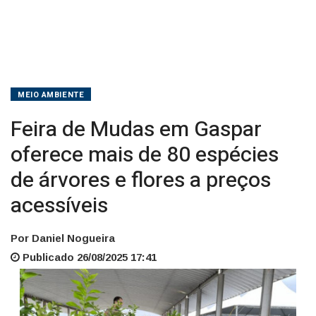
de
árvores
e
flores
MEIO AMBIENTE
a
Feira de Mudas em Gaspar
preços
oferece mais de 80 espécies
de árvores e flores a preços
acessíveis
acessíveis
Por Daniel Nogueira
Publicado 26/08/2025 17:41