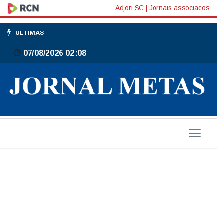
Pé-
Adjori SC
|
Jornais associados
de-
ULTIMAS :
Meia:pagamento
07/08/2026 02:08
da
sexta
parcela
começa
nesta
segunda-
feira