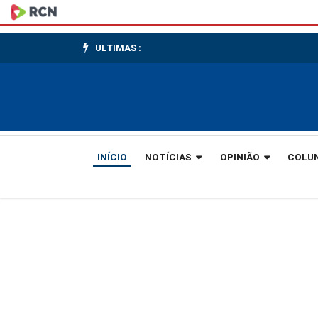
Mulher
morre
ULTIMAS :
atropelada
em
Brusque
após
INÍCIO
NOTÍCIAS
OPINIÃO
COLU
discussão
com
o
marido