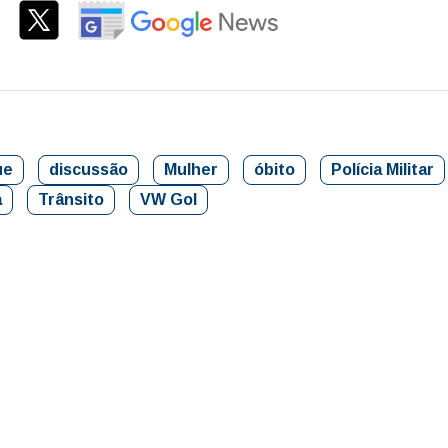
ue
discussão
Mulher
óbito
Polícia Militar
a
Trânsito
VW Gol