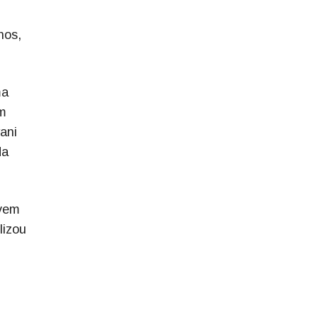
nos,
ma
am
ani
da
ovem
lizou