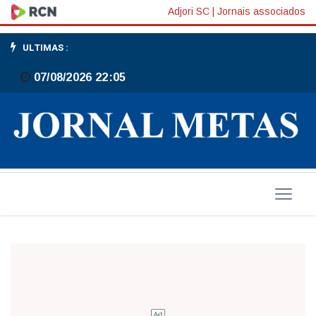
Acidente
Adjori SC
|
Jornais associados
em
ULTIMAS :
Ilhota
07/08/2026 22:05
deixa
dois
feridos