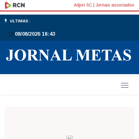
JM
Adjori SC
|
Jornais associados
Run
ULTIMAS :
2017
08/08/2026 18:43
acontece
no
dia
6
de
agosto