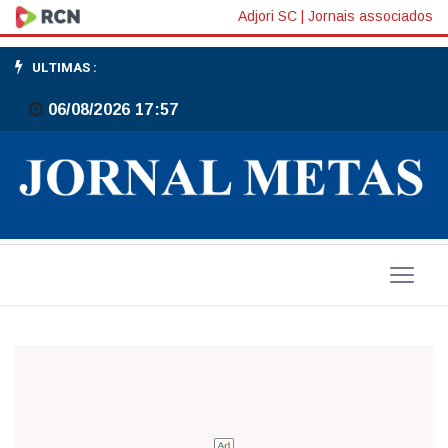
Colorado
Adjori SC
|
Jornais associados
Alemão
ULTIMAS :
faz
06/08/2026 17:57
jogo
beneficente
em
Gaspar