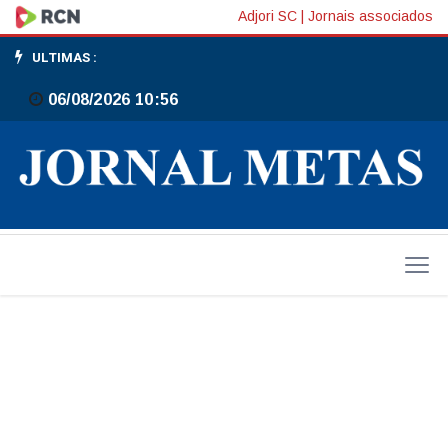
Vôlei
Adjori SC
|
Jornais associados
de
ULTIMAS :
Gaspar
06/08/2026 10:56
é
destaque
na
Blumen
Cup