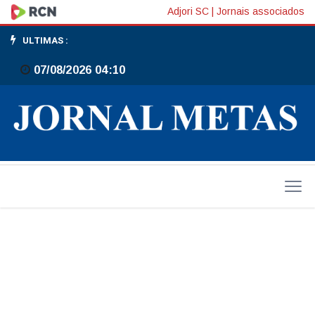
Fenajeep
Adjori SC
|
Jornais associados
de
ULTIMAS :
Brusque
07/08/2026 04:10
inicia
nesta
quarta-
feira
(3)