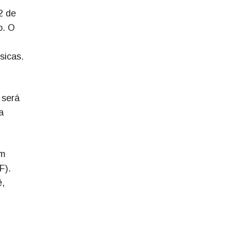
2 de
o. O
sicas.
 será
a
em
F).
ê,