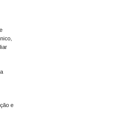
e
nico,
iar
ra
ação e