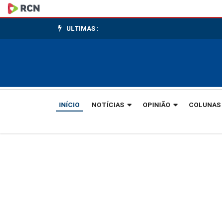
Gaspar
abre
ULTIMAS :
inscrições
para
Bolsa
INÍCIO
NOTÍCIAS
OPINIÃO
COLUNAS
Esporte
da
FMEL