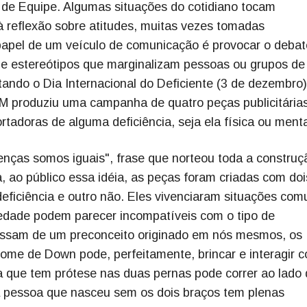
 de Equipe. Algumas situações do cotidiano tocam
 reflexão sobre atitudes, muitas vezes tomadas
papel de um veículo de comunicação é provocar o debat
 e estereótipos que marginalizam pessoas ou grupos de
ndo o Dia Internacional do Deficiente (3 de dezembro)
JM produziu uma campanha de quatro peças publicitária
rtadoras de alguma deficiência, seja ela física ou ment
enças somos iguais", frase que norteou toda a construç
, ao público essa idéia, as peças foram criadas com doi
ficiência e outro não. Eles vivenciaram situações com
iedade podem parecer incompatíveis com o tipo de
passam de um preconceito originado em nós mesmos, os
ome de Down pode, perfeitamente, brincar e interagir 
 que tem prótese nas duas pernas pode correr ao lado
ma pessoa que nasceu sem os dois braços tem plenas