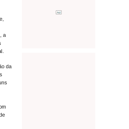
e,
, a
s
al.
ão da
s
uns
com
 de