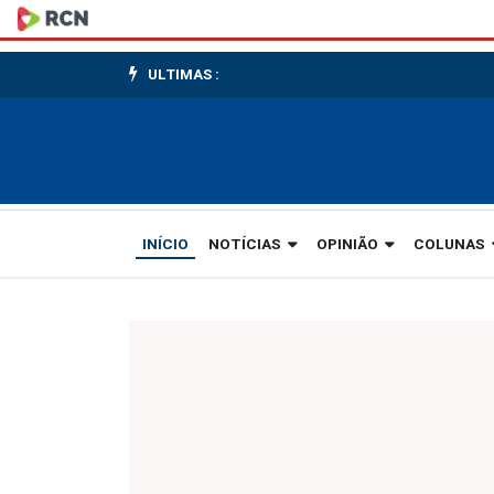
Prêmio
2013
ULTIMAS :
-
Campanha
com
foco
INÍCIO
NOTÍCIAS
OPINIÃO
COLUNAS
no
social
deu
prêmio