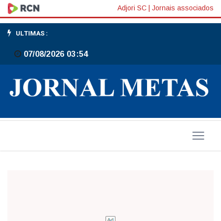
Ministro
Adjori SC
|
Jornais associados
quer
ULTIMAS :
governo
07/08/2026 03:54
mais
próximo
dos
jornais
locais