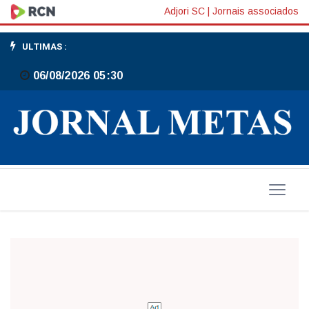
Promoção
Adjori SC
|
Jornais associados
'Mil
ULTIMAS :
Metas'
06/08/2026 05:30
sorteia
brindes