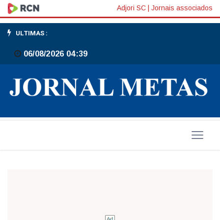
As
Adjori SC
|
Jornais associados
colunas
ULTIMAS :
publicadas
06/08/2026 04:39
no
JM