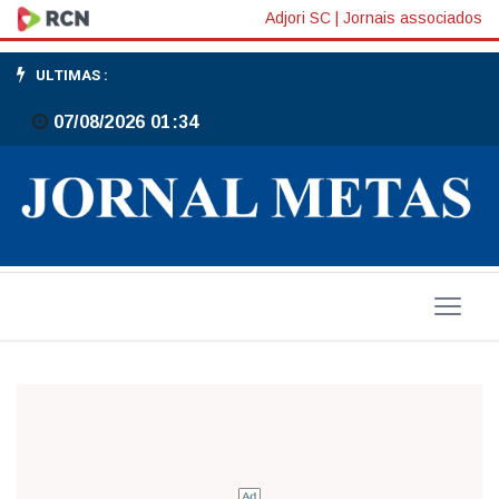
Lei
Adjori SC
|
Jornais associados
da
ULTIMAS :
Terceirização
07/08/2026 01:34
provoca
muita
polêmica