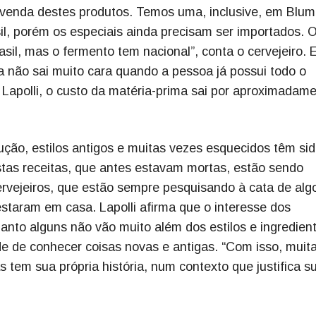
a venda destes produtos. Temos uma, inclusive, em Blu
il, porém os especiais ainda precisam ser importados. 
sil, mas o fermento tem nacional”, conta o cervejeiro. 
a não sai muito cara quando a pessoa já possui todo o
apolli, o custo da matéria-prima sai por aproximadam
ão, estilos antigos e muitas vezes esquecidos têm si
stas receitas, que antes estavam mortas, estão sendo
ervejeiros, que estão sempre pesquisando à cata de alg
staram em casa. Lapolli afirma que o interesse dos
uanto alguns não vão muito além dos estilos e ingredien
de de conhecer coisas novas e antigas. “Com isso, muit
 tem sua própria história, num contexto que justifica s