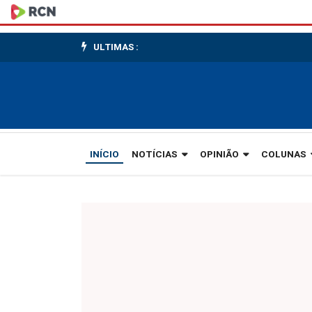
Quatro
ingredientes
ULTIMAS :
e
a
pureza
INÍCIO
NOTÍCIAS
OPINIÃO
COLUNAS