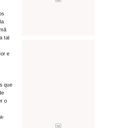
os
la
emã
a tal
ior e
es que
de
r o
a-