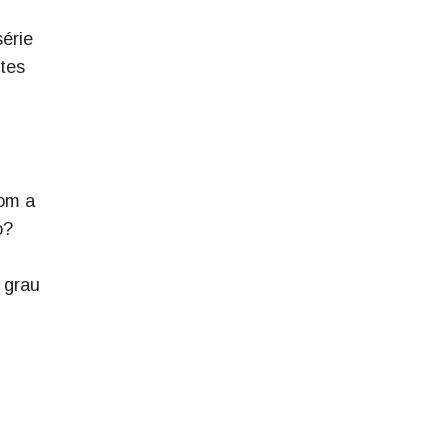
série
ntes
com a
o?
 grau