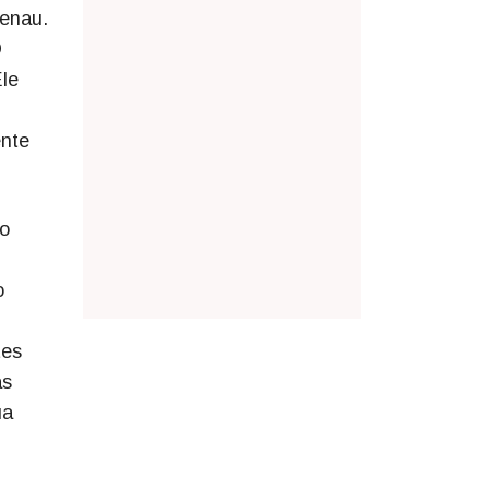
menau.
O
Ele
ente
do
o
tes
as
ua