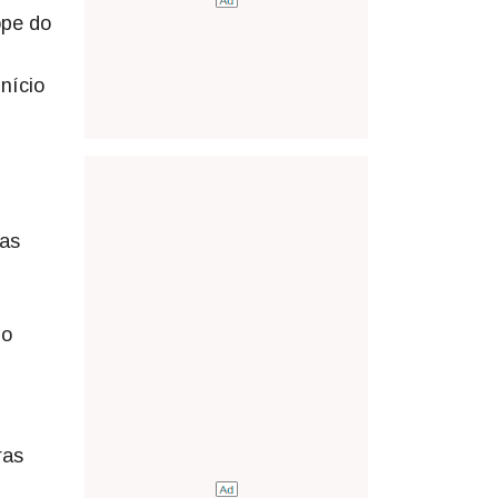
ope do
nício
tas
do
ras