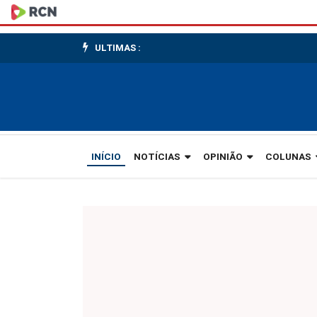
Em
1860
ULTIMAS :
já
se
fazia
cerveja
INÍCIO
NOTÍCIAS
OPINIÃO
COLUNAS