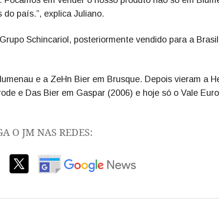
. Focamos em vender o nosso produto não só em Blum
o país.”, explica Juliano.
rupo Schincariol, posteriormente vendido para a Brasil 
Blumenau e a ZeHn Bier em Brusque. Depois vieram a H
rode e Das Bier em Gaspar (2006) e hoje só o Vale Eur
GA O JM NAS REDES: