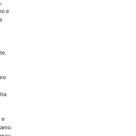
,
no e
s
te.
smo
nha
 e
ramo.