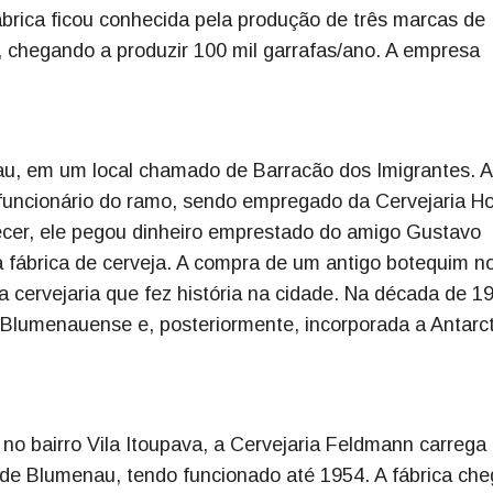
fábrica ficou conhecida pela produção de três marcas de
r, chegando a produzir 100 mil garrafas/ano. A empresa
au, em um local chamado de Barracão dos Imigrantes. 
i funcionário do ramo, sendo empregado da Cervejaria H
ecer, ele pegou dinheiro emprestado do amigo Gustavo
a fábrica de cerveja. A compra de um antigo botequim n
a cervejaria que fez história na cidade. Na década de 1
 Blumenauense e, posteriormente, incorporada a Antarct
o bairro Vila Itoupava, a Cervejaria Feldmann carreg
 de Blumenau, tendo funcionado até 1954. A fábrica ch