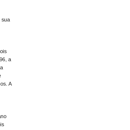
e sua
ois
96, a
 a
e
os. A
ano
is