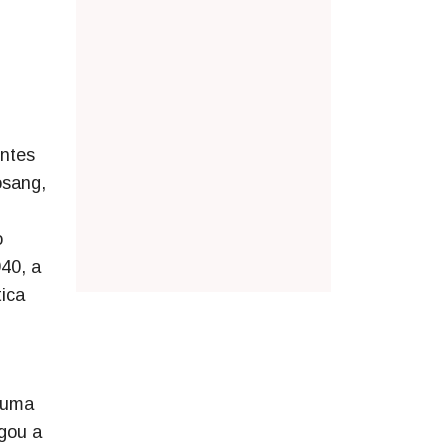
Antes
osang,
o
940, a
ica
a uma
egou a