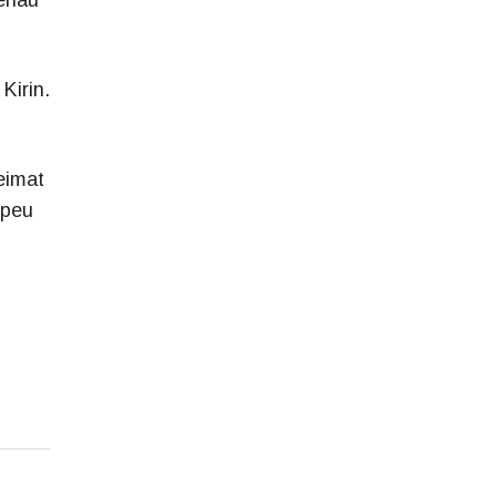
enau
Kirin.
eimat
opeu