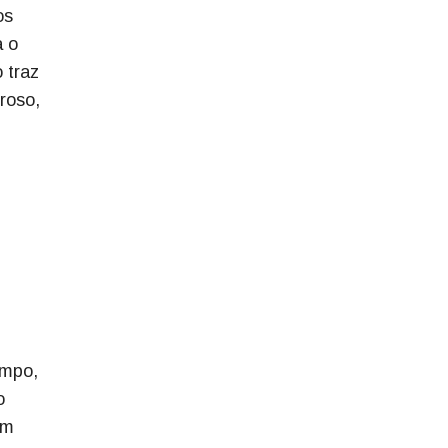
os
a o
 traz
roso,
empo,
o
om