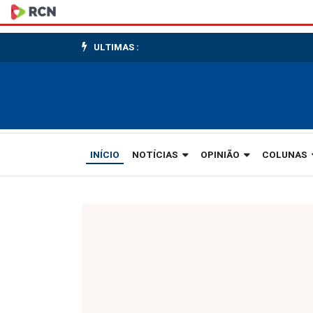
Com
a
ULTIMAS :
mão
na
massa
INÍCIO
NOTÍCIAS
OPINIÃO
COLUNAS