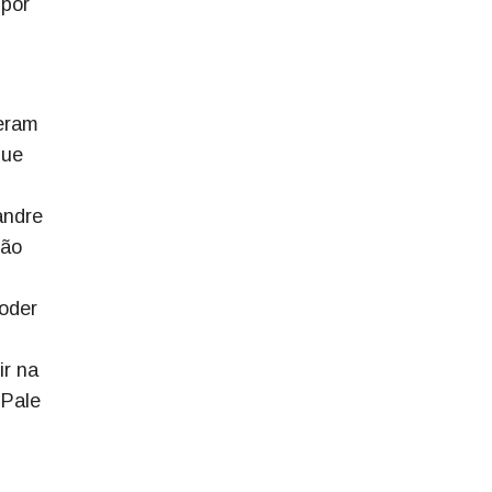
 por
deram
que
andre
não
oder
ir na
 Pale