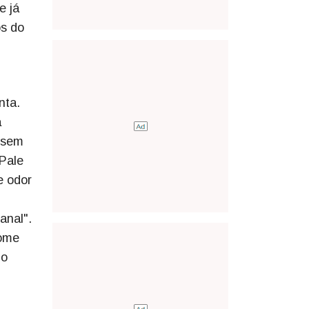
e já
os do
nta.
a
, sem
 Pale
e odor
anal".
some
 o