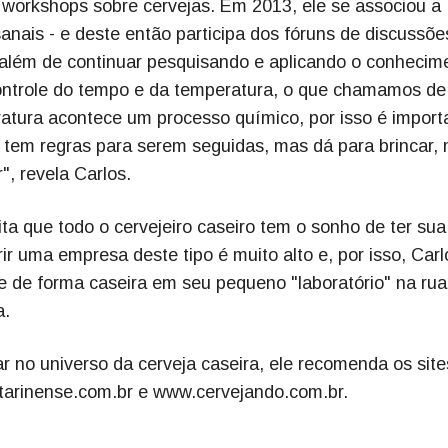
e workshops sobre cervejas. Em 2013, ele se associou a
anais - e deste então participa dos fóruns de discussõe
 além de continuar pesquisando e aplicando o conhecim
controle do tempo e da temperatura, o que chamamos de
tura acontece um processo químico, por isso é import
a tem regras para serem seguidas, mas dá para brincar,
r", revela Carlos.
ta que todo o cervejeiro caseiro tem o sonho de ter sua
rir uma empresa deste tipo é muito alto e, por isso, Carl
 e de forma caseira em seu pequeno "laboratório" na rua
a.
 no universo da cerveja caseira, ele recomenda os site
arinense.com.br e www.cervejando.com.br.