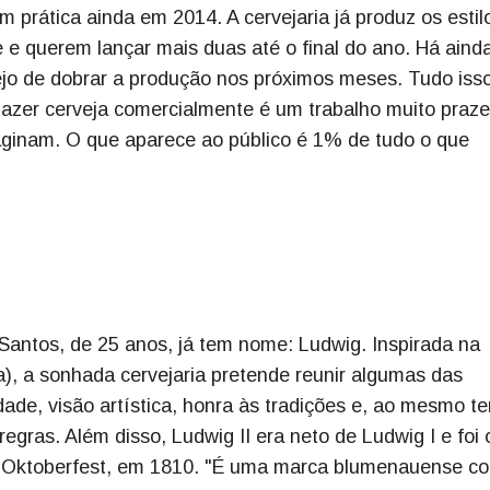
 prática ainda em 2014. A cervejaria já produz os estil
e e querem lançar mais duas até o final do ano. Há aind
ejo de dobrar a produção nos próximos meses. Tudo isso
Fazer cerveja comercialmente é um trabalho muito praze
aginam. O que aparece ao público é 1% de tudo o que
 Santos, de 25 anos, já tem nome: Ludwig. Inspirada na
era), a sonhada cervejaria pretende reunir algumas das
idade, visão artística, honra às tradições e, ao mesmo t
gras. Além disso, Ludwig II era neto de Ludwig I e foi 
 Oktoberfest, em 1810. "É uma marca blumenauense c