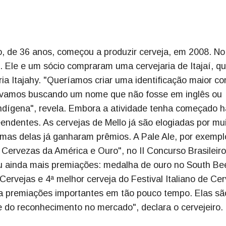
, de 36 anos, começou a produzir cerveja, em 2008. No
. Ele e um sócio compraram uma cervejaria de Itajaí, q
ia Itajahy. "Queríamos criar uma identificação maior c
ávamos buscando um nome que não fosse em inglês ou
ndígena", revela. Embora a atividade tenha começado h
endentes. As cervejas de Mello já são elogiadas por mu
umas delas já ganharam prêmios. A Pale Ale, por exempl
ervezas da América e Ouro", no II Concurso Brasileiro
tou ainda mais premiações: medalha de ouro no South Be
Cervejas e 4ª melhor cerveja do Festival Italiano de Cer
a premiações importantes em tão pouco tempo. Elas s
e do reconhecimento no mercado", declara o cervejeiro.