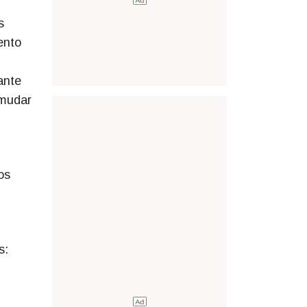
s
ento
ante
 mudar
os
s: