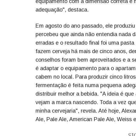
equipamento com a dimensão correta e mu
adequação", destaca.
Em agosto do ano passado, ele produziu 
percebeu que ainda não entendia nada da
erradas e o resultado final foi uma past
fazem cerveja há mais de cinco anos, de
conselhos foram bem aproveitados e a se
é adaptar o equipamento para o apartame
cabem no local. Para produzir cinco litr
fermentação é feita numa pequena adega
distribuir melhor a bebida. "A ideia é q
vejam a marca nascendo. Toda a vez que 
minha cervejaria", revela. Até hoje, Alex
Ale, Pale Ale, American Pale Ale, Weiss e
SI