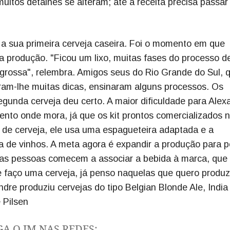
itos detalhes se alteram; até a receita precisa passar
a sua primeira cerveja caseira. Foi o momento em que
 produção. "Ficou um lixo, muitas fases do processo 
a grossa", relembra. Amigos seus do Rio Grande do Sul, 
ram-lhe muitas dicas, ensinaram alguns processos. Os
gunda cerveja deu certo. A maior dificuldade para Alex
nto onde mora, já que os kit prontos comercializados 
os de cerveja, ele usa uma espagueteira adaptada e a
 de vinhos. A meta agora é expandir a produção para p
ue as pessoas comecem a associar a bebida à marca, que
faço uma cerveja, já penso naquelas que quero produz
andre produziu cervejas do tipo Belgian Blonde Ale, India
 Pilsen
GA O JM NAS REDES: