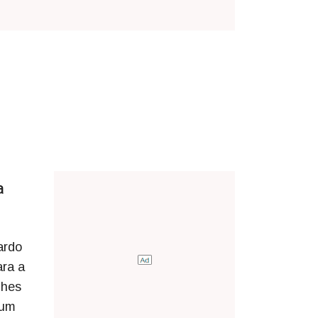
a
ardo
ara a
lhes
 um