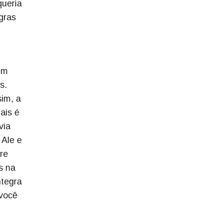
queria
gras
 um
s.
sim, a
ais é
via
 Ale e
re
s na
ntegra
 você