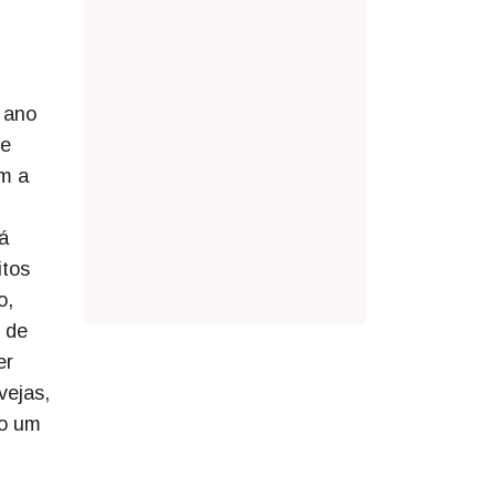
 ano
ue
om a
á
itos
o,
 de
er
vejas,
ão um