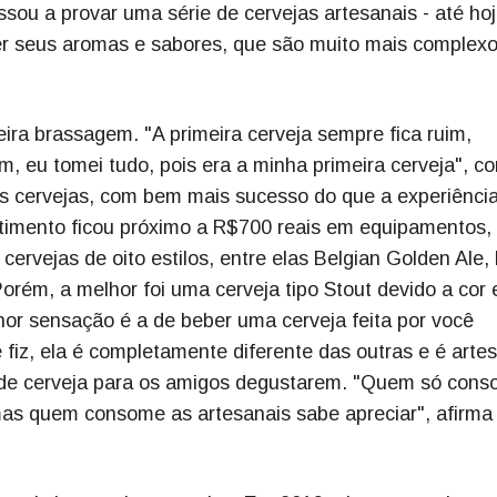
sou a provar uma série de cervejas artesanais - até hoj
er seus aromas e sabores, que são muito mais complex
ra brassagem. "A primeira cerveja sempre fica ruim,
eu tomei tudo, pois era a minha primeira cerveja", co
ras cervejas, com bem mais sucesso do que a experiênci
estimento ficou próximo a R$700 reais em equipamentos
 cervejas de oito estilos, entre elas Belgian Golden Ale,
Porém, a melhor foi uma cerveja tipo Stout devido a cor 
hor sensação é a de beber uma cerveja feita por você
fiz, ela é completamente diferente das outras e é artes
s de cerveja para os amigos degustarem. "Quem só con
 mas quem consome as artesanais sabe apreciar", afirma