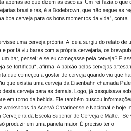
ta apenas ao que dizem as escolas. Um rei fazia o que 
vejarias brasileiras, é a Bodebrown, que não segue as re
ma boa cerveja para os bons momentos da vida", conta
ervisse uma cerveja própria. A ideia surgiu do relato de
e por lá viu bares com a própria cervejaria, os brewpub
r um bar, pensei: e se eu começasse pela cerveja? E as
a se fortificou", afirma. A paixão pelas cervejas artesan
onta que começou a gostar de cerveja quando viu que ha
Viu que existia uma cerveja da Eisenbahn chamada Pale
 desta cerveja para as demais. Logo, já pesquisava sob
tente em torno da bebida. Ele também buscou informaçõe
fez workshops da AcervA Catarinense e Nacional e hoje i
Cervejeira da Escola Superior de Cerveja e Malte. "Se
só produzir em uma panela maior. É preciso ter o