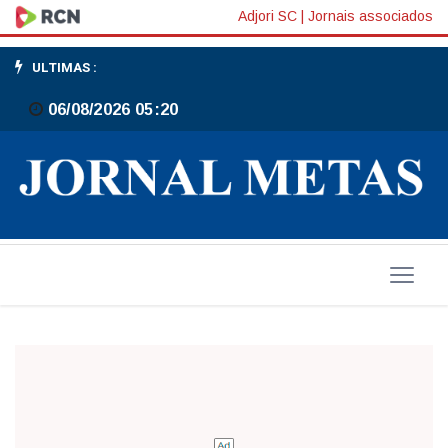
Gaspar
Adjori SC
|
Jornais associados
é
ULTIMAS :
destaque
06/08/2026 05:20
nacional