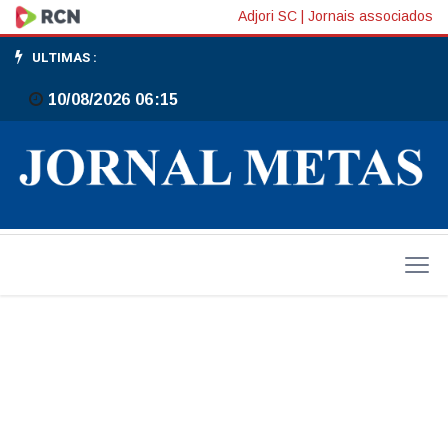
Micro
Adjori SC
|
Jornais associados
e
ULTIMAS :
pequenas
10/08/2026 06:15
empresas
e
negócios
maduros
concentram
endividamento
no