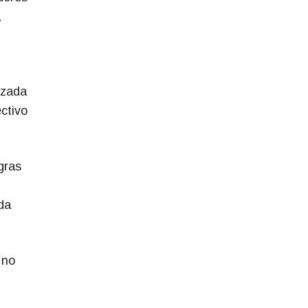
,
izada
ctivo
gras
da
 no