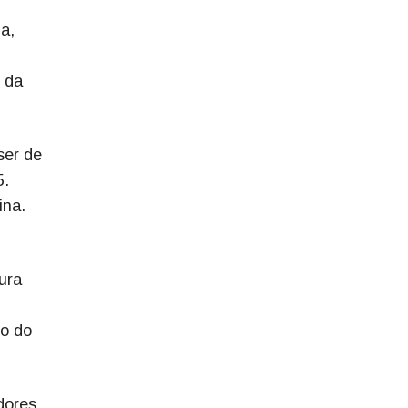
a,
 da
ser de
5.
ina.
ura
co do
dores