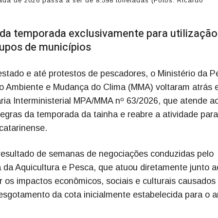
rada de 2026 passa a ser de 8.598 toneladas (Fotos: Ricardo
 da temporada exclusivamente para utilização
grupos de municípios
stado e até protestos de pescadores, o Ministério da P
eio Ambiente e Mudança do Clima (MMA) voltaram atrás 
taria Interministerial MPA/MMA nº 63/2026, que atende a
regras da temporada da tainha e reabre a atividade para
 catarinense.
resultado de semanas de negociações conduzidas pelo
a da Aquicultura e Pesca, que atuou diretamente junto a
r os impactos econômicos, sociais e culturais causados
esgotamento da cota inicialmente estabelecida para o a