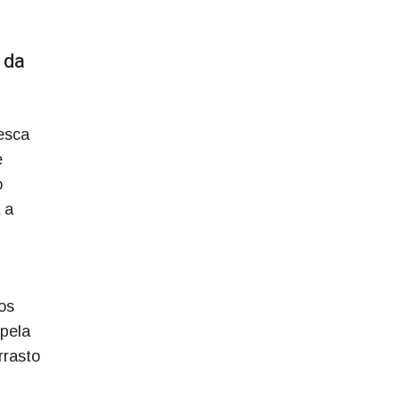
 da
esca
e
o
 a
os
 pela
rrasto