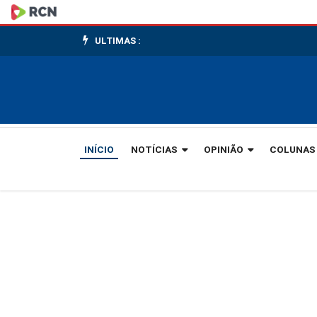
Portaria
do
ULTIMAS :
Ministério
da
Agricultura
INÍCIO
NOTÍCIAS
OPINIÃO
COLUNAS
reabre
pesca
da
tainha
de