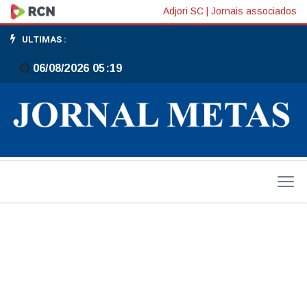
Juventude
Adjori SC
|
Jornais associados
em
ULTIMAS :
ação,
06/08/2026 05:19
talentos
em
formação