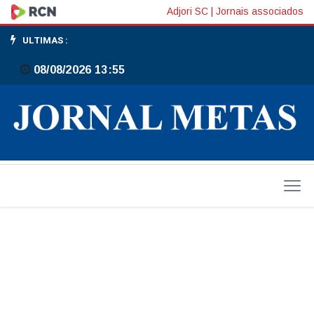
GMW
Adjori SC
|
Jornais associados
lança
ULTIMAS :
Haval
08/08/2026 13:55
H6
Flex