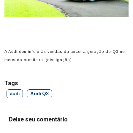
A Audi deu início às vendas da terceira geração do Q3 no
O 
mercado brasileiro. (divulgação)
d
e 
Tags
áudi
Audi Q3
Deixe seu comentário