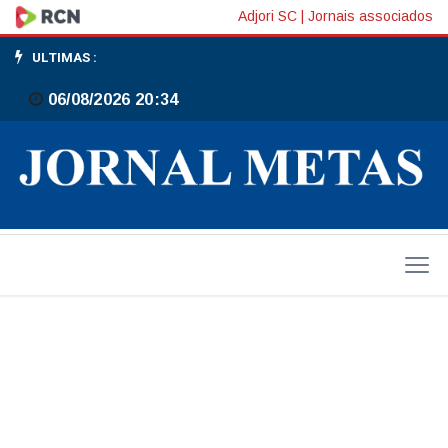
Audi
Adjori SC
|
Jornais associados
Q3
ULTIMAS :
troca
06/08/2026 20:34
de
geração