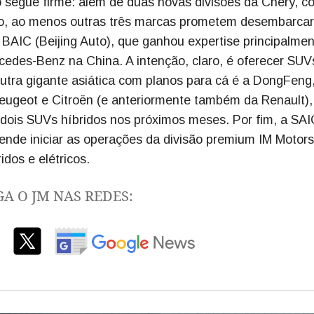
ro segue firme: além de duas novas divisões da Chery, 
ão, ao menos outras três marcas prometem desembarcar
BAIC (Beijing Auto), que ganhou expertise principalme
cedes-Benz na China. A intenção, claro, é oferecer SUV
 Outra gigante asiática com planos para cá é a DongFeng
eugeot e Citroën (e anteriormente também da Renault),
e dois SUVs híbridos nos próximos meses. Por fim, a SAI
ende iniciar as operações da divisão premium IM Motors
dos e elétricos.
GA O JM NAS REDES: