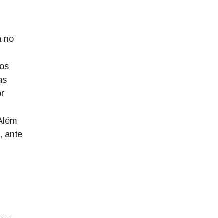
a no
 os
as
or
Além
, ante