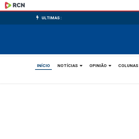
Jaecoo
7
ULTIMAS :
ganha
versão
de
INÍCIO
NOTÍCIAS
OPINIÃO
COLUNAS
acesso