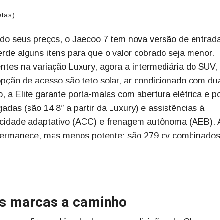
etas)
ndo seus preços, o Jaecoo 7 tem nova versão de entrad
erde alguns itens para que o valor cobrado seja menor.
tes na variação Luxury, agora a intermediária do SUV,
 opção de acesso são teto solar, ar condicionado com du
, a Elite garante porta-malas com abertura elétrica e p
adas (são 14,8” a partir da Luxury) e assistências à
ocidade adaptativo (ACC) e frenagem autônoma (AEB). 
) permanece, mas menos potente: são 279 cv combinados
ês marcas a caminho