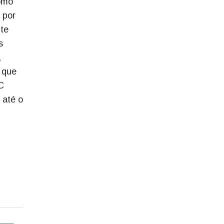
como
 por
nte
s
,
 que
C
 até o