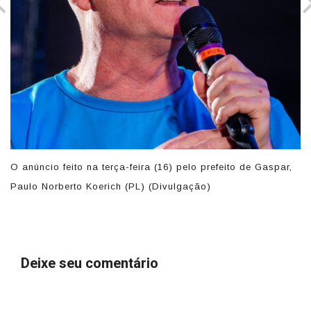
O anúncio feito na terça-feira (16) pelo prefeito de Gaspar,
V
ão)
Paulo Norberto Koerich (PL) (Divulgação)
ga
Deixe seu comentário