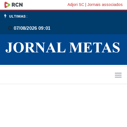
Cinco
Adjori SC
|
Jornais associados
sinais
ULTIMAS :
para
07/08/2026 09:01
avaliar
como
anda
sua
maturidade
financeira