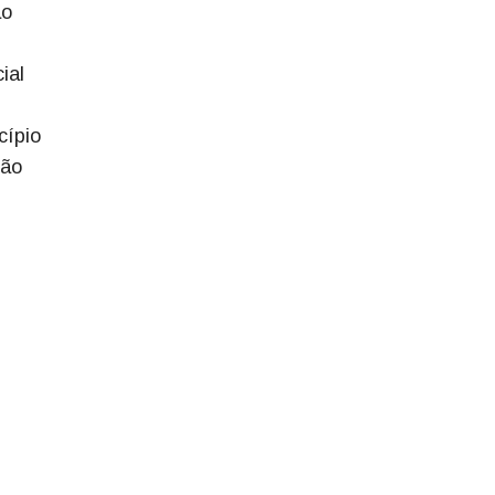
ão
ial
cípio
ção