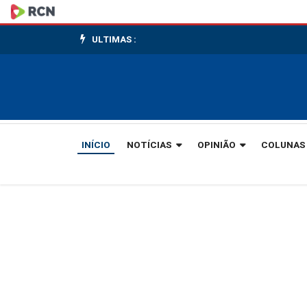
Consumidor
Alerta:
ULTIMAS :
Anabolizantes
e
emagrecedores
INÍCIO
NOTÍCIAS
OPINIÃO
COLUNAS
falsificados
colocam
vidas
em
risco