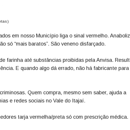
etas)
ados em nosso Município liga o sinal vermelho. Anaboli
o só “mais baratos”. São veneno disfarçado.
e farinha até substâncias proibidas pela Anvisa. Resul
dência. E quando algo dá errado, não há fabricante para
es criminosas. Quem compra, mesmo sem saber, ajuda a
s e redes sociais no Vale do Itajaí.
cedores tarja vermelha/preta só com prescrição médica.