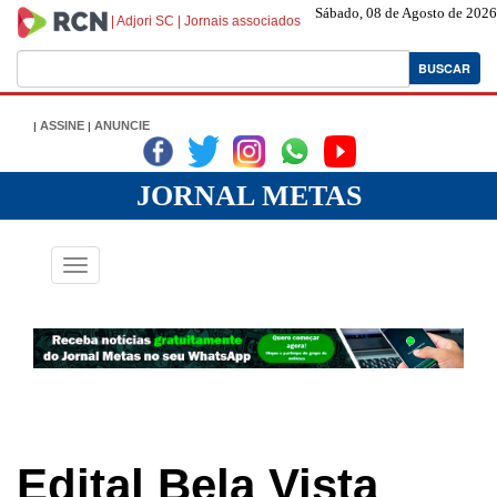
Sábado, 08 de Agosto de 2026
|
Adjori SC
|
Jornais associados
BUSCAR
ASSINE
ANUNCIE
|
|
|
|
|
|
JORNAL METAS
Toggle
navigation
Edital Bela Vista