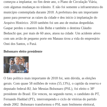
começou a implantar, no fim deste ano, o Plano de Circulação Viária,
com algumas mudanças no trânsito. E não foi somente a infraestrutura do
município contemplada durante 2018. A prefeitura deu um importante
passo para preservar as raízes da cidade e deu início à implantação do
Arquivo Histórico. 2018 também foi um ano de muitas despedidas.
Gaspar perdeu o maestro João Bohn e também o dentista Cláudio
Beduschi que, por mais de 60 anos, atuou na cidade. Um acidente aéreo
com um avião de pequeno porte em Manaus tirou a vida do empresário
Osni dos Santos, o Paxá.
Bolsonaro eleito presidente
O fato político mais importante de 2018 foi, sem dúvida, as eleições
gerais. Com quase 58 milhões de votos (55,13%), o capitão da reserva e
deputado federal-RJ, Jair Messias Bolsonaro (PSL), foi eleito o 38º
presidente do Brasil. Ele venceu, no segundo turno, o candidato do PT,
Fernando Haddad (PT), interrompendo o ciclo de vitórias do partido
desde 2002. Bolsonaro transformou o PSL num fenômeno eleitoral,