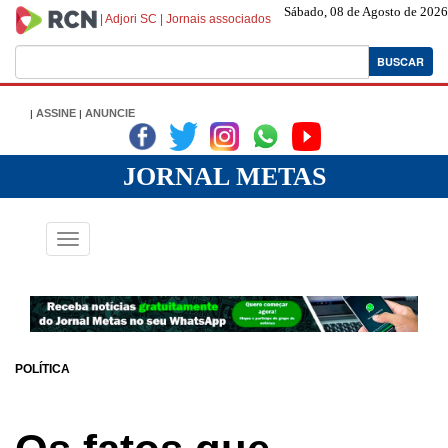
Sábado, 08 de Agosto de 2026
|
Adjori SC
|
Jornais associados
BUSCAR
ASSINE
ANUNCIE
|
|
|
|
|
|
JORNAL METAS
Toggle
navigation
POLÍTICA