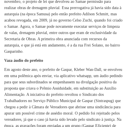
novembro, o projeto de lei que devolveu ao Samae permissão para
realizar obras de drenagem pluvial. Essa prerrogativa já havia sido data à
autarquia (na época Samusa) pelo então prefeito Adilson Schmitt, mas
acabou revogada, em 2009, já no governo Celso Zuchi, quando foi criado
o Samae. Agora, o Samae pode novamente executar serviços de limpeza
de valas, drenagem pluvial, entre outros que eram de exclusividade da
Secretaria de Obras. A primeira obra anunciada com recursos da
autarquia, e que já está em andamento, é a da rua Frei Solano, no bairro
Gasparinho.
Vaza áudio do prefeito
Em agosto deste ano, o prefeito de Gaspar, Kleber Wan-Dall, se envolveu
em uma polêmica após enviar, via aplicativo whatsapp, um áudio pedindo
para que seus subordinados se empenhassem na divulgação positiva da
proposta que criava o Prêmio Assiduidade, em substituição ao Auxílio
Alimentação. A iniciativa do prefeito revoltou o Sindicato dos
Trabalhadores no Serviço Público Municipal de Gaspar (Sintraspug) que
chegou a pedir à Câmara de Vereadores que abrisse uma sindicância para
apurar um possível crime de assédio moral. O pedido foi rejeitado pelos
vereadores, já que o caso já havia sido levado pelo sindicato à justiça. Na
época, as gravações foram enviadas a um grupo (Gaspar Eficiente) de