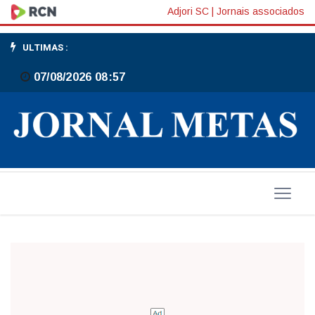
Os
Adjori SC
|
Jornais associados
King
ULTIMAS :
Kong
07/08/2026 08:57
nas
telas