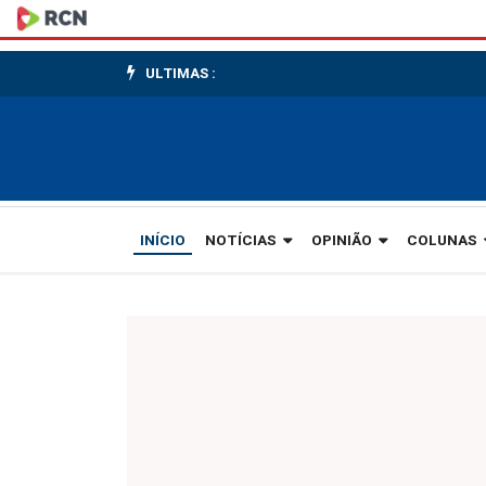
Confira
a
ULTIMAS :
coluna
Nossas
Origens
'Gaspar
INÍCIO
NOTÍCIAS
OPINIÃO
COLUNAS
nos
tempos
do
Agostinho