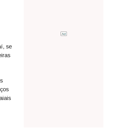
í, se
iras
es
aços
aiais