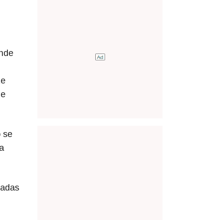
ande
te
 e
 se
a
tadas