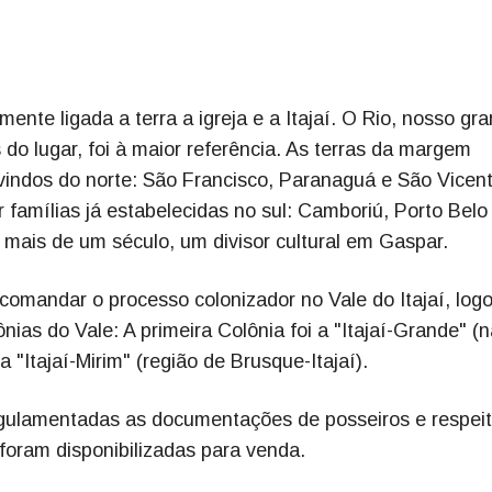
nte ligada a terra a igreja e a Itajaí. O Rio, nosso gr
 do lugar, foi à maior referência. As terras da margem
vindos do norte: São Francisco, Paranaguá e São Vicen
r famílias já estabelecidas no sul: Camboriú, Porto Belo
te mais de um século, um divisor cultural em Gaspar.
mandar o processo colonizador no Vale do Itajaí, logo
ias do Vale: A primeira Colônia foi a "Itajaí-Grande" (n
 "Itajaí-Mirim" (região de Brusque-Itajaí).
regulamentadas as documentações de posseiros e respei
foram disponibilizadas para venda.