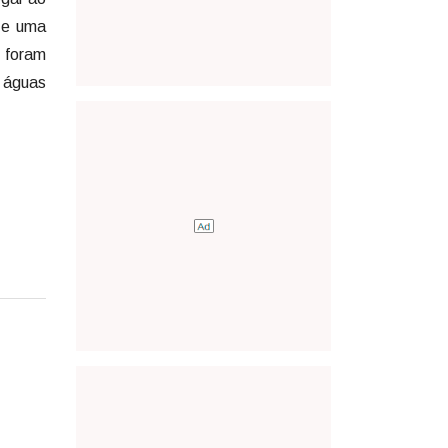
s e uma
 foram
s águas