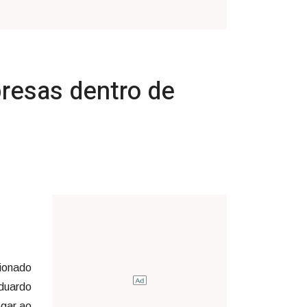
resas dentro de
cionado
Eduardo
egar ao