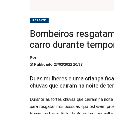
durante
temporal
em
RESGATE
Gaspar
Bombeiros resgatam 
carro durante tempo
Por
Publicado 23/02/2022 10:37
Duas mulheres e uma criança fica
chuvas que caíram na noite de terç
Durante as fortes chuvas que caíram na noite
para resgatar três pessoas que estavam presa
Hernig, no bairro Sete de Setembro, por volt