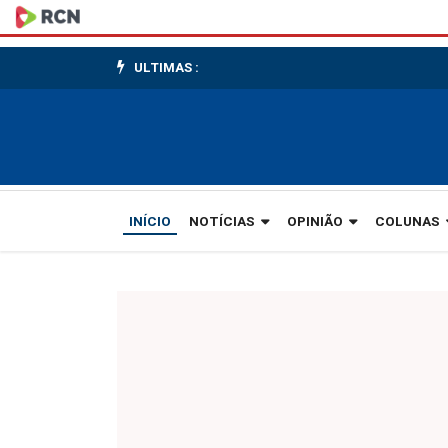
Bombeiros
resgatam
ULTIMAS :
três
pessoas
que
ficaram
INÍCIO
NOTÍCIAS
OPINIÃO
COLUNAS
presas
dentro
de
carro